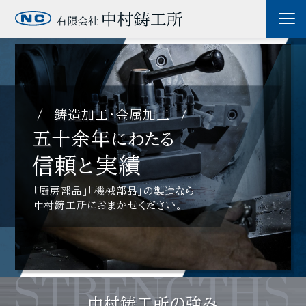
鋳造加工・金属加工
五十余年
にわたる
信頼
実績
と
「厨房部品」「機械部品」の製造なら
中村鋳工所におまかせください。
STRENGTHS
中村鋳工所の強み